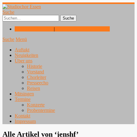
Suche
02324 / 92 18 677
|
info@studiochor-essen.de
Suche
Menü
Auftakt
Neuigkeiten
Über uns
Historie
Vorstand
Chorleiter
Presseecho
Reisen
Mitsingen
Termine
Konzerte
Probentermine
Kontakt
Impressum
Alle Artikel von ‘
jenshf
’