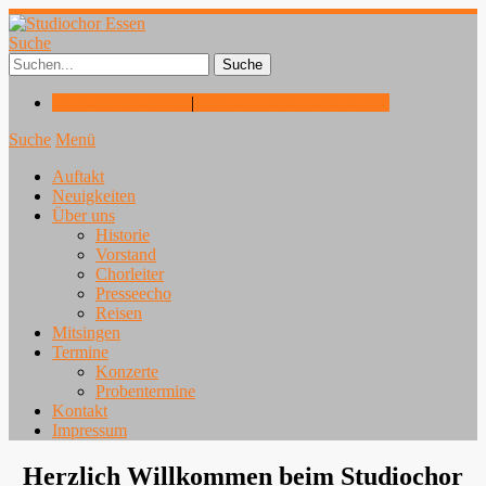
Suche
02324 / 92 18 677
|
info@studiochor-essen.de
Suche
Menü
Auftakt
Neuigkeiten
Über uns
Historie
Vorstand
Chorleiter
Presseecho
Reisen
Mitsingen
Termine
Konzerte
Probentermine
Kontakt
Impressum
Herzlich Willkommen beim Studiochor