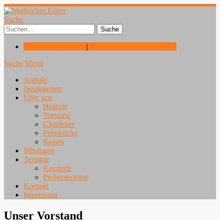
Suche
02324 / 92 18 677
|
info@studiochor-essen.de
Suche
Menü
Auftakt
Neuigkeiten
Über uns
Historie
Vorstand
Chorleiter
Presseecho
Reisen
Mitsingen
Termine
Konzerte
Probentermine
Kontakt
Impressum
Unser Vorstand