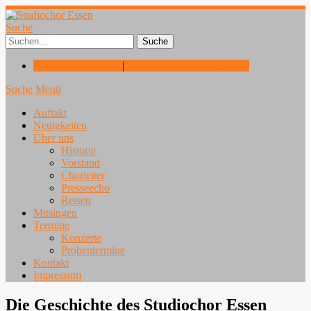
Suche
02324 / 92 18 677
|
info@studiochor-essen.de
Suche
Menü
Auftakt
Neuigkeiten
Über uns
Historie
Vorstand
Chorleiter
Presseecho
Reisen
Mitsingen
Termine
Konzerte
Probentermine
Kontakt
Impressum
Die Geschichte des Studiochor Essen