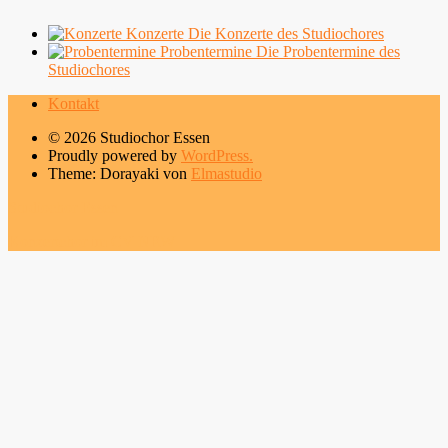
Konzerte
Die Konzerte des Studiochores
Probentermine
Die Probentermine des
Studiochores
Kontakt
© 2026 Studiochor Essen
Proudly powered by
WordPress.
Theme: Dorayaki von
Elmastudio
Studiochor Essen
Konzertchor im CV NRW