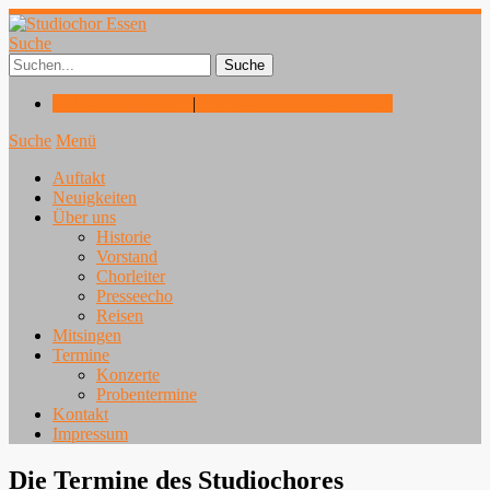
Suche
02324 / 92 18 677
|
info@studiochor-essen.de
Suche
Menü
Auftakt
Neuigkeiten
Über uns
Historie
Vorstand
Chorleiter
Presseecho
Reisen
Mitsingen
Termine
Konzerte
Probentermine
Kontakt
Impressum
Die Termine des Studiochores