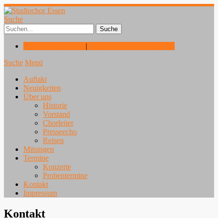
Suche
02324 / 92 18 677
|
info@studiochor-essen.de
Suche
Menü
Auftakt
Neuigkeiten
Über uns
Historie
Vorstand
Chorleiter
Presseecho
Reisen
Mitsingen
Termine
Konzerte
Probentermine
Kontakt
Impressum
Kontakt