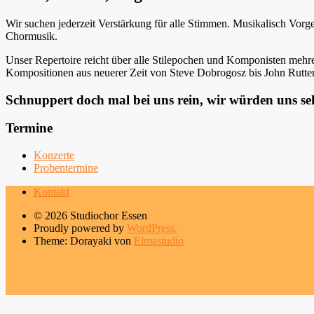
Wir suchen jederzeit Verstärkung für alle Stimmen. Musikalisch Vorge
Chormusik.
Unser Repertoire reicht über alle Stilepochen und Komponisten mehr
Kompositionen aus neuerer Zeit von Steve Dobrogosz bis John Rutte
Schnuppert doch mal bei uns rein, wir würden uns se
Termine
Konzerte
Probentermine
Kontakt
© 2026 Studiochor Essen
Proudly powered by
WordPress.
Theme: Dorayaki von
Elmastudio
Studiochor Essen
Konzertchor im CV NRW