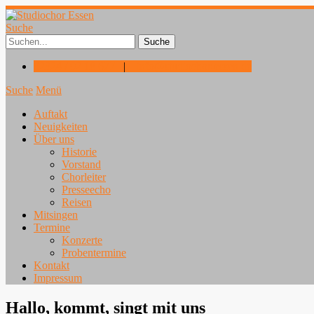
Suche
02324 / 92 18 677
|
info@studiochor-essen.de
Suche
Menü
Auftakt
Neuigkeiten
Über uns
Historie
Vorstand
Chorleiter
Presseecho
Reisen
Mitsingen
Termine
Konzerte
Probentermine
Kontakt
Impressum
Hallo, kommt, singt mit uns